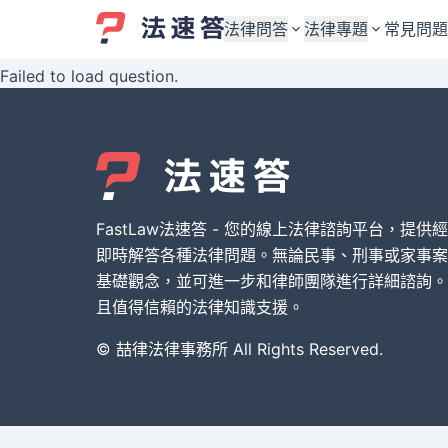
法律問答
法律專題
常見問題
Failed to load question.
婚姻與監護權
婚姻與監護權
勞資關係與勞動法
勞資關係與勞動法
債務與債權
債務與債權
交通事故與賠償
交通事故與賠償
FastLaw法速答 - 您的線上法律諮詢平台，提供
刑事犯罪案件
刑事犯罪案件
即時解答各種法律問題。無論民事、刑事或家事案
基礎觀念，並可進一步和律師團隊進行詳細諮詢。
其他案件類型
其他案件類型
且值得信賴的法律知識支援。
© 喆律法律事務所 All Rights Reserved.