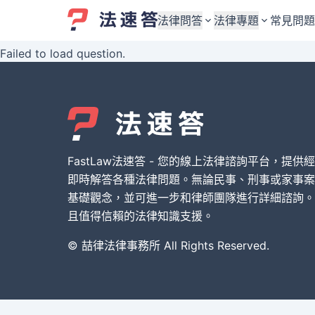
法律問答
法律專題
常見問題
Failed to load question.
婚姻與監護權
婚姻與監護權
勞資關係與勞動法
勞資關係與勞動法
債務與債權
債務與債權
交通事故與賠償
交通事故與賠償
FastLaw法速答 - 您的線上法律諮詢平台，提供
刑事犯罪案件
刑事犯罪案件
即時解答各種法律問題。無論民事、刑事或家事案
基礎觀念，並可進一步和律師團隊進行詳細諮詢。
其他案件類型
其他案件類型
且值得信賴的法律知識支援。
© 喆律法律事務所 All Rights Reserved.