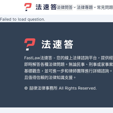
法律問答
法律專題
常見問題
Failed to load question.
婚姻與監護權
婚姻與監護權
勞資關係與勞動法
勞資關係與勞動法
債務與債權
債務與債權
交通事故與賠償
交通事故與賠償
FastLaw法速答 - 您的線上法律諮詢平台，提供
刑事犯罪案件
刑事犯罪案件
即時解答各種法律問題。無論民事、刑事或家事案
基礎觀念，並可進一步和律師團隊進行詳細諮詢。
其他案件類型
其他案件類型
且值得信賴的法律知識支援。
© 喆律法律事務所 All Rights Reserved.