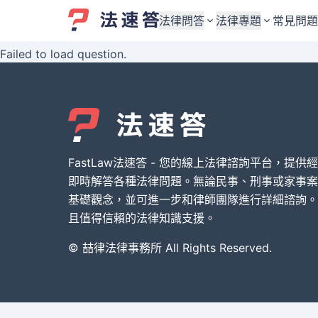
法律問答
法律專題
常見問題
Failed to load question.
婚姻與監護權
婚姻與監護權
勞資關係與勞動法
勞資關係與勞動法
債務與債權
債務與債權
交通事故與賠償
交通事故與賠償
FastLaw法速答 - 您的線上法律諮詢平台，提供
刑事犯罪案件
刑事犯罪案件
即時解答各種法律問題。無論民事、刑事或家事案
基礎觀念，並可進一步和律師團隊進行詳細諮詢。
其他案件類型
其他案件類型
且值得信賴的法律知識支援。
© 喆律法律事務所 All Rights Reserved.