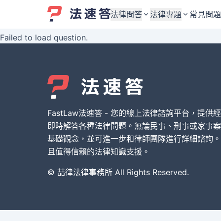
法律問答
法律專題
常見問題
Failed to load question.
婚姻與監護權
婚姻與監護權
勞資關係與勞動法
勞資關係與勞動法
債務與債權
債務與債權
交通事故與賠償
交通事故與賠償
FastLaw法速答 - 您的線上法律諮詢平台，提供
刑事犯罪案件
刑事犯罪案件
即時解答各種法律問題。無論民事、刑事或家事案
基礎觀念，並可進一步和律師團隊進行詳細諮詢。
其他案件類型
其他案件類型
且值得信賴的法律知識支援。
© 喆律法律事務所 All Rights Reserved.