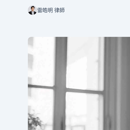
雷皓明 律師