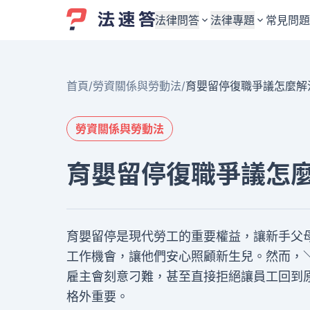
法律問答
法律專題
常見問題
婚姻與監護權
婚姻與監護權
首頁
/
勞資關係與勞動法
/
育嬰留停復職爭議怎麼解
勞資關係與勞動法
勞資關係與勞動法
債務與債權
債務與債權
勞資關係與勞動法
交通事故與賠償
交通事故與賠償
育嬰留停復職爭議怎
刑事犯罪案件
刑事犯罪案件
其他案件類型
其他案件類型
育嬰留停是現代勞工的重要權益，讓新手父
工作機會，讓他們安心照顧新生兒。然而，
雇主會刻意刁難，甚至直接拒絕讓員工回到
格外重要。