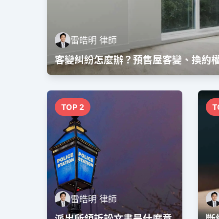
雷皓明 律師
客變糾紛怎麼辦？預售屋客變、換約
TOP 2
T
雷皓明 律師