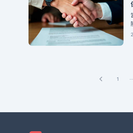
...
1