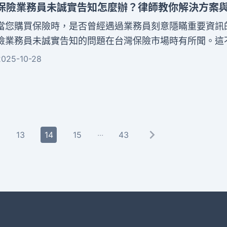
疏忽就可能失去這項寶貴的權利。
保險業務員未誠實告知怎麼辦？律師教你解決方案
當您購買保險時，是否曾經遇過業務員刻意隱瞞重要資訊
險業務員未誠實告知的問題在台灣保險市場時有所聞。這
保險契約的基本誠信原則，更可能損害您的切身權益。這
2025-10-28
陳述的情況可能包括隱匿健康狀況、提供錯誤說明，或協
告知義務。依據業務員管理規則，違規的業務員將面臨停
三個月以上、一年以下的處分。
...
13
14
15
43