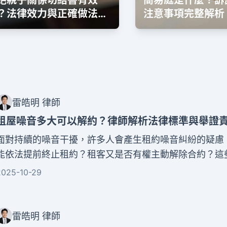
絕親子關係切結書有效
簡易庭是什麼？訴
？法律效力與正確做法完
注意事項完整解析
解析
雷皓明 律師
租屋噪音多大可以解約？律師解析法律標準與舉證
面對持續的噪音干擾，許多人會產生租約噪音糾紛的疑慮
能依法提前終止租約？租客又是否有權主動解除合約？這
民法、噪音管制法等多項法規。本文將從律師的專業角度
2025-10-29
租屋噪音解約的法律標準與舉證責任。
雷皓明 律師