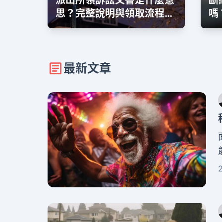
派出所領訴訟文書是什麼意
斷
思？完整說明與領取流程指
嗎
南
整
最新文章