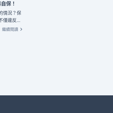
與自保！
的情況？保
不僅違反了
類保險不實
繼續閱讀
助客戶規避
止招攬行為