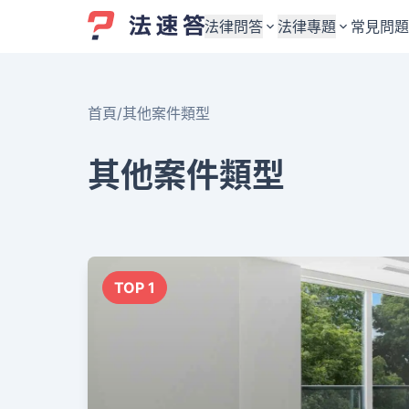
法律問答
法律專題
常見問題
婚姻與監護權
婚姻與監護權
首頁
/
其他案件類型
勞資關係與勞動法
勞資關係與勞動法
債務與債權
債務與債權
其他案件類型
交通事故與賠償
交通事故與賠償
刑事犯罪案件
刑事犯罪案件
其他案件類型
其他案件類型
TOP 1