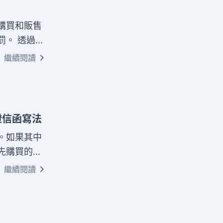
購買和販售
罰。 透過淺
的自保策
繼續閱讀
，避免誤觸
證信函寫法
。如果其中
先購買的權
購，避免與
繼續閱讀
過持分土地
要在法定期
保障，稍有