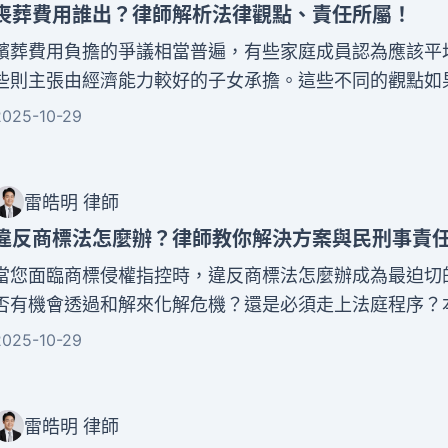
喪葬費用誰出？律師解析法律觀點、責任所屬！
殯葬費用負擔的爭議相當普遍，有些家庭成員認為應該平
些則主張由經濟能力較好的子女承擔。這些不同的觀點如
處理，很容易演變成長期的家庭紛爭。面對這樣的困境，
2025-10-29
律協助是明智的選擇。律師可以從法律角度分析責任歸屬
的解決方案。本文將詳細探討喪葬費用誰出的法律規定、
以及相關的政府補助資源，幫助您化解家庭衝突，讓親人
雷皓明 律師
釋懷。
違反商標法怎麼辦？律師教你解決方案與民刑事責
當您面臨商標侵權指控時，違反商標法怎麼辦成為最迫切
否有機會透過和解來化解危機？還是必須走上法庭程序？
詳細解析商標侵權的認定標準、應對策略，以及可能面臨
2025-10-29
任。我們也會分享實務上的和解協商技巧，幫助您在違反
辦的困境中找到最佳解決方案。讓專業律師的經驗，成為
的堅實後盾。
雷皓明 律師