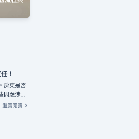
訟流程與
責任！
。房東是否
些問題涉及
，詳細解析
繼續閱讀