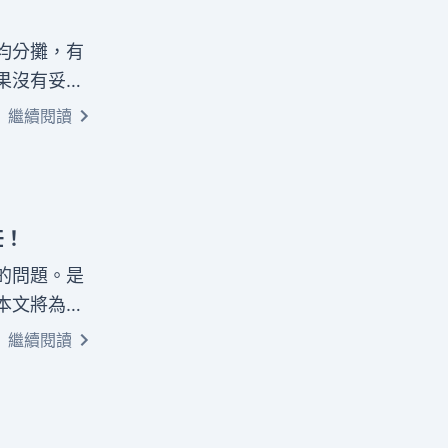
均分攤，有
果沒有妥善
尋求專業法
繼續閱讀
，提供客觀
實務案例，
安息，家屬
任！
的問題。是
本文將為您
的民刑事責
繼續閱讀
商標法怎麼
您品牌保護