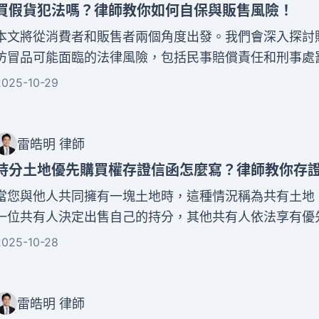
買假貨犯法嗎？律師教你如何自保與販售風險！
本文將從消費者和販售者兩個角度出發。我們會深入探討
仿冒品可能面臨的法律風險，包括民事賠償責任和刑事處
顯易懂的方式，我們將為您解析相關法條。同時提供實用
2025-10-29
略，讓您在享受便利購物的同時，也能有效保障自身權益
法網。
雷皓明 律師
持分土地優先購買權存證信函怎麼寫？律師教你存
當您與他人共同擁有一塊土地時，這種情況稱為共有土地
一位共有人決定出售自己的持分，其他共有人依法享有優
利。這項土地共有人優先購買權能讓您以相同價格優先承
2025-10-28
陌生人成為共有關係。要行使這項法定權利，賣方必須透
優先購買權存證信函正式通知您。收到存證信函後，您需
限內決定是否行使優先購買權。這個過程攸關共有人權益
雷皓明 律師