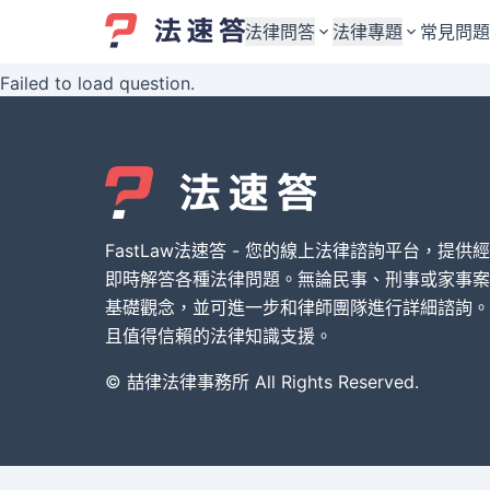
法律問答
法律專題
常見問題
Failed to load question.
婚姻與監護權
婚姻與監護權
勞資關係與勞動法
勞資關係與勞動法
債務與債權
債務與債權
交通事故與賠償
交通事故與賠償
FastLaw法速答 - 您的線上法律諮詢平台，提供
刑事犯罪案件
刑事犯罪案件
即時解答各種法律問題。無論民事、刑事或家事案
基礎觀念，並可進一步和律師團隊進行詳細諮詢。
其他案件類型
其他案件類型
且值得信賴的法律知識支援。
© 喆律法律事務所 All Rights Reserved.