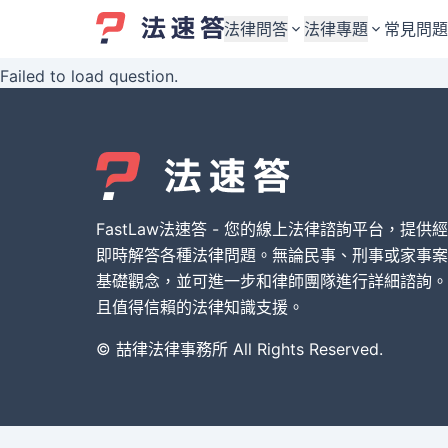
法律問答
法律專題
常見問題
Failed to load question.
婚姻與監護權
婚姻與監護權
勞資關係與勞動法
勞資關係與勞動法
債務與債權
債務與債權
交通事故與賠償
交通事故與賠償
FastLaw法速答 - 您的線上法律諮詢平台，提供
刑事犯罪案件
刑事犯罪案件
即時解答各種法律問題。無論民事、刑事或家事案
基礎觀念，並可進一步和律師團隊進行詳細諮詢。
其他案件類型
其他案件類型
且值得信賴的法律知識支援。
© 喆律法律事務所 All Rights Reserved.