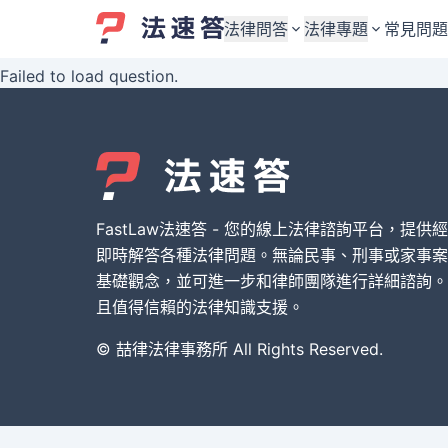
法律問答
法律專題
常見問題
Failed to load question.
婚姻與監護權
婚姻與監護權
勞資關係與勞動法
勞資關係與勞動法
債務與債權
債務與債權
交通事故與賠償
交通事故與賠償
FastLaw法速答 - 您的線上法律諮詢平台，提供
刑事犯罪案件
刑事犯罪案件
即時解答各種法律問題。無論民事、刑事或家事案
基礎觀念，並可進一步和律師團隊進行詳細諮詢。
其他案件類型
其他案件類型
且值得信賴的法律知識支援。
© 喆律法律事務所 All Rights Reserved.