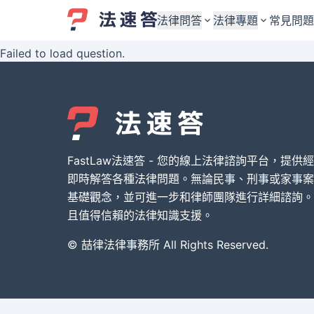
法律問答
法律專題
常見問題
Failed to load question.
婚姻與監護權
婚姻與監護權
勞資關係與勞動法
勞資關係與勞動法
債務與債權
債務與債權
交通事故與賠償
交通事故與賠償
FastLaw法速答 - 您的線上法律諮詢平台，提供
刑事犯罪案件
刑事犯罪案件
即時解答各種法律問題。無論民事、刑事或家事案
基礎觀念，並可進一步和律師團隊進行詳細諮詢。
其他案件類型
其他案件類型
且值得信賴的法律知識支援。
© 喆律法律事務所 All Rights Reserved.