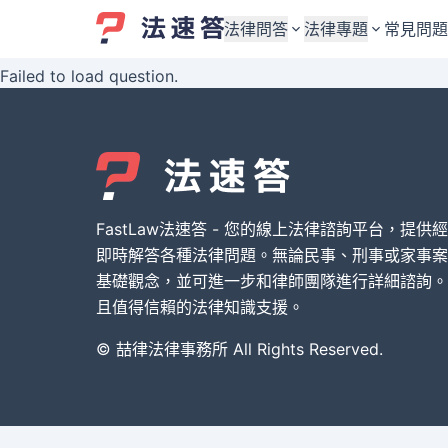
法律問答
法律專題
常見問題
Failed to load question.
婚姻與監護權
婚姻與監護權
勞資關係與勞動法
勞資關係與勞動法
債務與債權
債務與債權
交通事故與賠償
交通事故與賠償
FastLaw法速答 - 您的線上法律諮詢平台，提供
刑事犯罪案件
刑事犯罪案件
即時解答各種法律問題。無論民事、刑事或家事案
基礎觀念，並可進一步和律師團隊進行詳細諮詢。
其他案件類型
其他案件類型
且值得信賴的法律知識支援。
© 喆律法律事務所 All Rights Reserved.