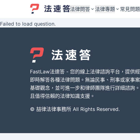
法律問答
法律專題
常見問題
Failed to load question.
婚姻與監護權
婚姻與監護權
勞資關係與勞動法
勞資關係與勞動法
債務與債權
債務與債權
交通事故與賠償
交通事故與賠償
FastLaw法速答 - 您的線上法律諮詢平台，提供
刑事犯罪案件
刑事犯罪案件
即時解答各種法律問題。無論民事、刑事或家事案
基礎觀念，並可進一步和律師團隊進行詳細諮詢。
其他案件類型
其他案件類型
且值得信賴的法律知識支援。
© 喆律法律事務所 All Rights Reserved.