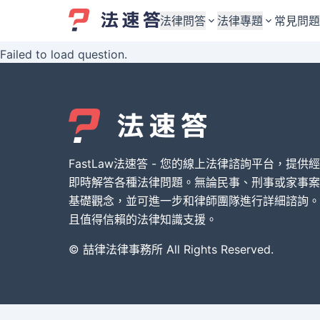
法律問答
法律專題
常見問題
Failed to load question.
婚姻與監護權
婚姻與監護權
勞資關係與勞動法
勞資關係與勞動法
債務與債權
債務與債權
交通事故與賠償
交通事故與賠償
FastLaw法速答 - 您的線上法律諮詢平台，提供
刑事犯罪案件
刑事犯罪案件
即時解答各種法律問題。無論民事、刑事或家事案
基礎觀念，並可進一步和律師團隊進行詳細諮詢。
其他案件類型
其他案件類型
且值得信賴的法律知識支援。
© 喆律法律事務所 All Rights Reserved.