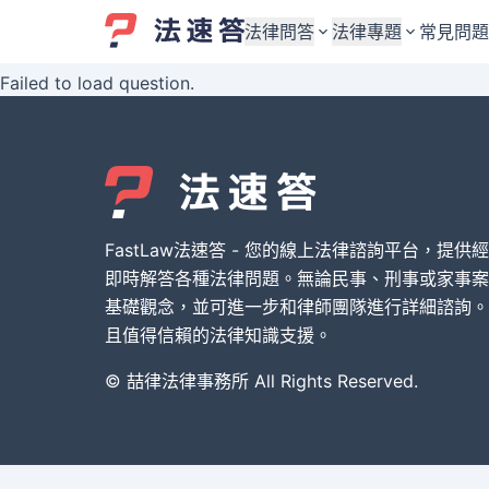
法律問答
法律專題
常見問題
Failed to load question.
婚姻與監護權
婚姻與監護權
勞資關係與勞動法
勞資關係與勞動法
債務與債權
債務與債權
交通事故與賠償
交通事故與賠償
FastLaw法速答 - 您的線上法律諮詢平台，提供
刑事犯罪案件
刑事犯罪案件
即時解答各種法律問題。無論民事、刑事或家事案
基礎觀念，並可進一步和律師團隊進行詳細諮詢。
其他案件類型
其他案件類型
且值得信賴的法律知識支援。
© 喆律法律事務所 All Rights Reserved.