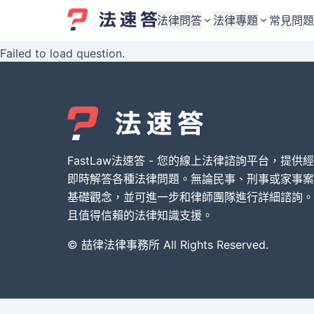
法律問答
法律專題
常見問題
Failed to load question.
婚姻與監護權
婚姻與監護權
勞資關係與勞動法
勞資關係與勞動法
債務與債權
債務與債權
交通事故與賠償
交通事故與賠償
FastLaw法速答 - 您的線上法律諮詢平台，提供
刑事犯罪案件
刑事犯罪案件
即時解答各種法律問題。無論民事、刑事或家事案
基礎觀念，並可進一步和律師團隊進行詳細諮詢。
其他案件類型
其他案件類型
且值得信賴的法律知識支援。
© 喆律法律事務所 All Rights Reserved.