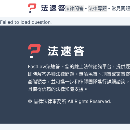
法律問答
法律專題
常見問題
Failed to load question.
婚姻與監護權
婚姻與監護權
勞資關係與勞動法
勞資關係與勞動法
債務與債權
債務與債權
交通事故與賠償
交通事故與賠償
FastLaw法速答 - 您的線上法律諮詢平台，提供
刑事犯罪案件
刑事犯罪案件
即時解答各種法律問題。無論民事、刑事或家事案
基礎觀念，並可進一步和律師團隊進行詳細諮詢。
其他案件類型
其他案件類型
且值得信賴的法律知識支援。
© 喆律法律事務所 All Rights Reserved.