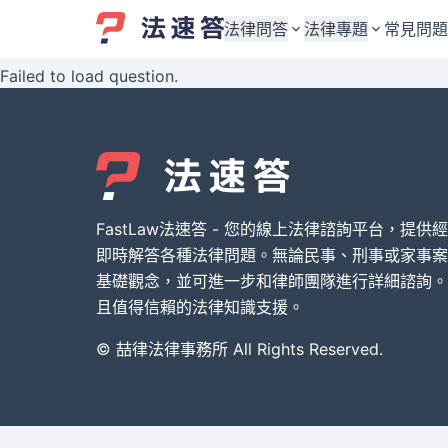
法律問答
法律專題
常見問題
Failed to load question.
婚姻與監護權
婚姻與監護權
勞資關係與勞動法
勞資關係與勞動法
債務與債權
債務與債權
交通事故與賠償
交通事故與賠償
FastLaw法速答 - 您的線上法律諮詢平台，提供
刑事犯罪案件
刑事犯罪案件
即時解答各種法律問題。無論民事、刑事或家事案
基礎觀念，並可進一步和律師團隊進行詳細諮詢。
其他案件類型
其他案件類型
且值得信賴的法律知識支援。
© 喆律法律事務所 All Rights Reserved.