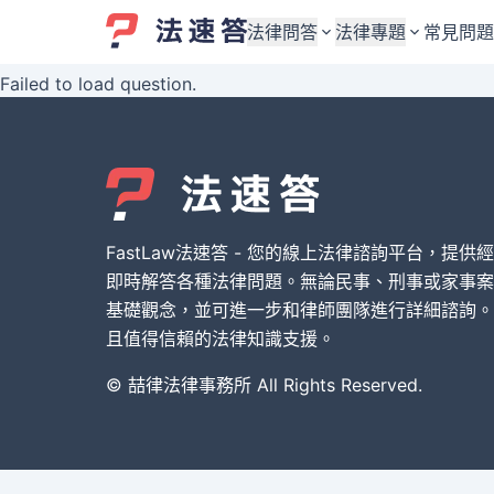
法律問答
法律專題
常見問題
Failed to load question.
婚姻與監護權
婚姻與監護權
勞資關係與勞動法
勞資關係與勞動法
債務與債權
債務與債權
交通事故與賠償
交通事故與賠償
FastLaw法速答 - 您的線上法律諮詢平台，提供
刑事犯罪案件
刑事犯罪案件
即時解答各種法律問題。無論民事、刑事或家事案
基礎觀念，並可進一步和律師團隊進行詳細諮詢。
其他案件類型
其他案件類型
且值得信賴的法律知識支援。
© 喆律法律事務所 All Rights Reserved.