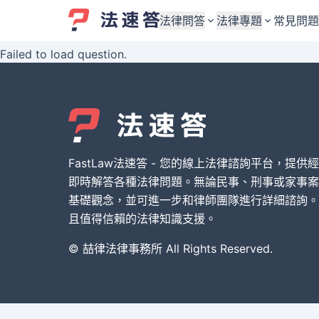
法律問答
法律專題
常見問題
Failed to load question.
婚姻與監護權
婚姻與監護權
勞資關係與勞動法
勞資關係與勞動法
債務與債權
債務與債權
交通事故與賠償
交通事故與賠償
FastLaw法速答 - 您的線上法律諮詢平台，提供
刑事犯罪案件
刑事犯罪案件
即時解答各種法律問題。無論民事、刑事或家事案
基礎觀念，並可進一步和律師團隊進行詳細諮詢。
其他案件類型
其他案件類型
且值得信賴的法律知識支援。
© 喆律法律事務所 All Rights Reserved.