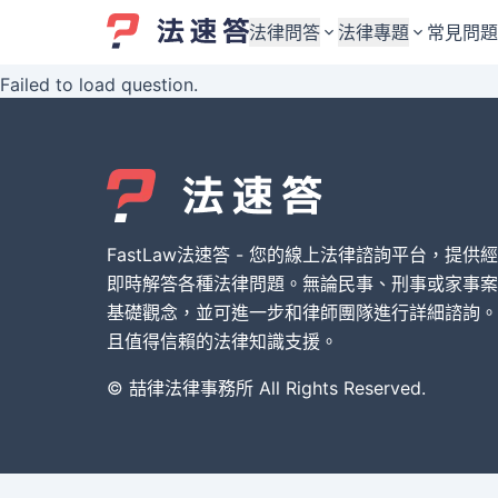
法律問答
法律專題
常見問題
Failed to load question.
婚姻與監護權
婚姻與監護權
勞資關係與勞動法
勞資關係與勞動法
債務與債權
債務與債權
交通事故與賠償
交通事故與賠償
FastLaw法速答 - 您的線上法律諮詢平台，提供
刑事犯罪案件
刑事犯罪案件
即時解答各種法律問題。無論民事、刑事或家事案
基礎觀念，並可進一步和律師團隊進行詳細諮詢。
其他案件類型
其他案件類型
且值得信賴的法律知識支援。
© 喆律法律事務所 All Rights Reserved.