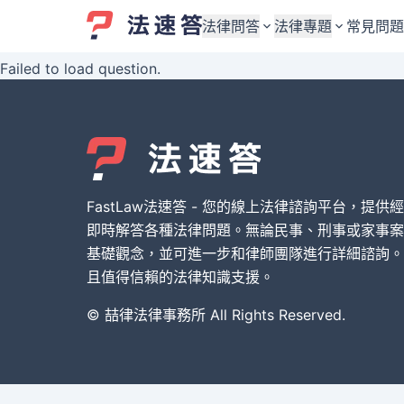
法律問答
法律專題
常見問題
Failed to load question.
婚姻與監護權
婚姻與監護權
勞資關係與勞動法
勞資關係與勞動法
債務與債權
債務與債權
交通事故與賠償
交通事故與賠償
FastLaw法速答 - 您的線上法律諮詢平台，提供
刑事犯罪案件
刑事犯罪案件
即時解答各種法律問題。無論民事、刑事或家事案
基礎觀念，並可進一步和律師團隊進行詳細諮詢。
其他案件類型
其他案件類型
且值得信賴的法律知識支援。
© 喆律法律事務所 All Rights Reserved.