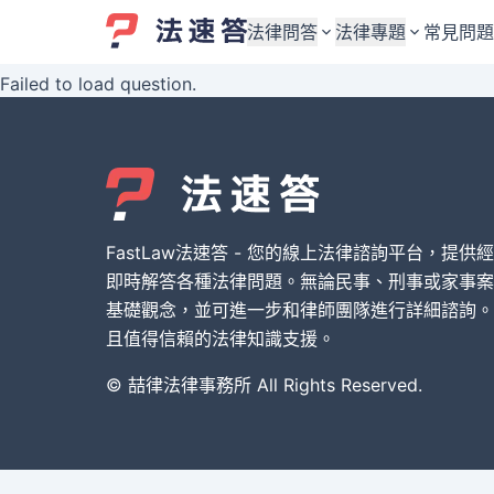
法律問答
法律專題
常見問題
Failed to load question.
婚姻與監護權
婚姻與監護權
勞資關係與勞動法
勞資關係與勞動法
債務與債權
債務與債權
交通事故與賠償
交通事故與賠償
FastLaw法速答 - 您的線上法律諮詢平台，提供
刑事犯罪案件
刑事犯罪案件
即時解答各種法律問題。無論民事、刑事或家事案
基礎觀念，並可進一步和律師團隊進行詳細諮詢。
其他案件類型
其他案件類型
且值得信賴的法律知識支援。
© 喆律法律事務所 All Rights Reserved.