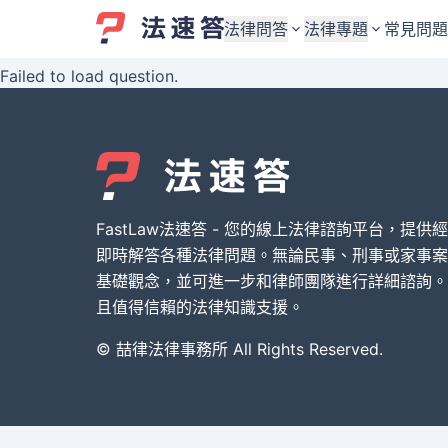
法律問答
法律專題
常見問題
Failed to load question.
婚姻與監護權
婚姻與監護權
勞資關係與勞動法
勞資關係與勞動法
債務與債權
債務與債權
交通事故與賠償
交通事故與賠償
FastLaw法速答 - 您的線上法律諮詢平台，提供
刑事犯罪案件
刑事犯罪案件
即時解答各種法律問題。無論民事、刑事或家事案
基礎觀念，並可進一步和律師團隊進行詳細諮詢。
其他案件類型
其他案件類型
且值得信賴的法律知識支援。
© 喆律法律事務所 All Rights Reserved.