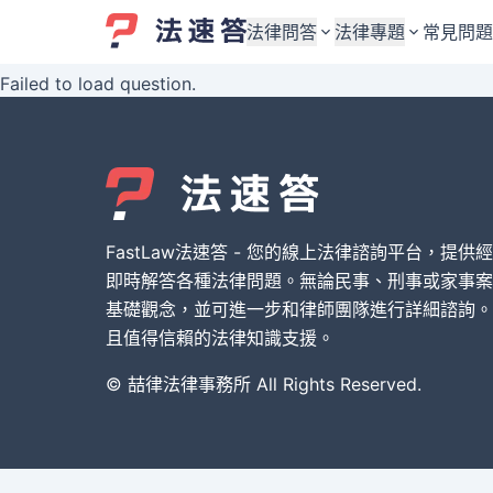
法律問答
法律專題
常見問題
Failed to load question.
婚姻與監護權
婚姻與監護權
勞資關係與勞動法
勞資關係與勞動法
債務與債權
債務與債權
交通事故與賠償
交通事故與賠償
FastLaw法速答 - 您的線上法律諮詢平台，提供
刑事犯罪案件
刑事犯罪案件
即時解答各種法律問題。無論民事、刑事或家事案
基礎觀念，並可進一步和律師團隊進行詳細諮詢。
其他案件類型
其他案件類型
且值得信賴的法律知識支援。
© 喆律法律事務所 All Rights Reserved.