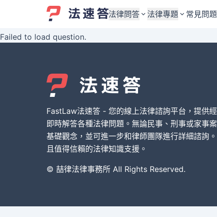
法律問答
法律專題
常見問題
Failed to load question.
婚姻與監護權
婚姻與監護權
勞資關係與勞動法
勞資關係與勞動法
債務與債權
債務與債權
交通事故與賠償
交通事故與賠償
FastLaw法速答 - 您的線上法律諮詢平台，提供
刑事犯罪案件
刑事犯罪案件
即時解答各種法律問題。無論民事、刑事或家事案
基礎觀念，並可進一步和律師團隊進行詳細諮詢。
其他案件類型
其他案件類型
且值得信賴的法律知識支援。
© 喆律法律事務所 All Rights Reserved.