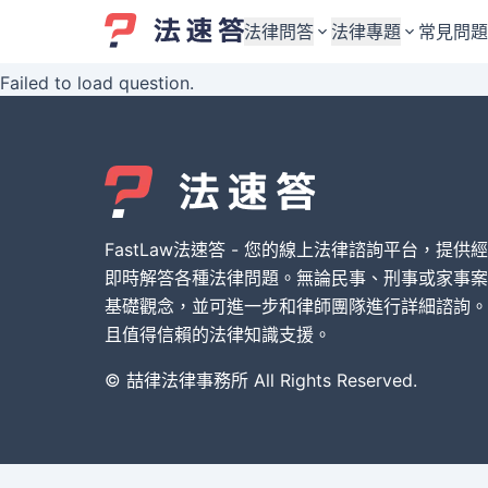
法律問答
法律專題
常見問題
Failed to load question.
婚姻與監護權
婚姻與監護權
勞資關係與勞動法
勞資關係與勞動法
債務與債權
債務與債權
交通事故與賠償
交通事故與賠償
FastLaw法速答 - 您的線上法律諮詢平台，提供
刑事犯罪案件
刑事犯罪案件
即時解答各種法律問題。無論民事、刑事或家事案
基礎觀念，並可進一步和律師團隊進行詳細諮詢。
其他案件類型
其他案件類型
且值得信賴的法律知識支援。
© 喆律法律事務所 All Rights Reserved.