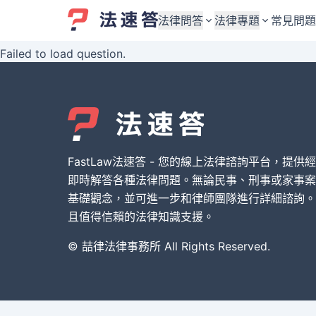
法律問答
法律專題
常見問題
Failed to load question.
婚姻與監護權
婚姻與監護權
勞資關係與勞動法
勞資關係與勞動法
債務與債權
債務與債權
交通事故與賠償
交通事故與賠償
FastLaw法速答 - 您的線上法律諮詢平台，提供
刑事犯罪案件
刑事犯罪案件
即時解答各種法律問題。無論民事、刑事或家事案
基礎觀念，並可進一步和律師團隊進行詳細諮詢。
其他案件類型
其他案件類型
且值得信賴的法律知識支援。
© 喆律法律事務所 All Rights Reserved.