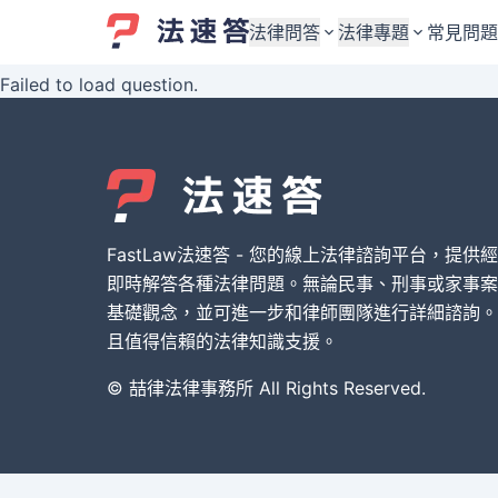
法律問答
法律專題
常見問題
Failed to load question.
婚姻與監護權
婚姻與監護權
勞資關係與勞動法
勞資關係與勞動法
債務與債權
債務與債權
交通事故與賠償
交通事故與賠償
FastLaw法速答 - 您的線上法律諮詢平台，提供
刑事犯罪案件
刑事犯罪案件
即時解答各種法律問題。無論民事、刑事或家事案
基礎觀念，並可進一步和律師團隊進行詳細諮詢。
其他案件類型
其他案件類型
且值得信賴的法律知識支援。
© 喆律法律事務所 All Rights Reserved.