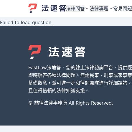
法律問答
法律專題
常見問題
Failed to load question.
婚姻與監護權
婚姻與監護權
勞資關係與勞動法
勞資關係與勞動法
債務與債權
債務與債權
交通事故與賠償
交通事故與賠償
FastLaw法速答 - 您的線上法律諮詢平台，提供
刑事犯罪案件
刑事犯罪案件
即時解答各種法律問題。無論民事、刑事或家事案
基礎觀念，並可進一步和律師團隊進行詳細諮詢。
其他案件類型
其他案件類型
且值得信賴的法律知識支援。
© 喆律法律事務所 All Rights Reserved.