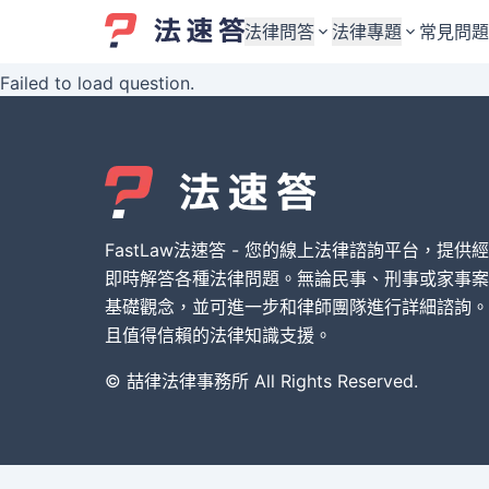
法律問答
法律專題
常見問題
Failed to load question.
婚姻與監護權
婚姻與監護權
勞資關係與勞動法
勞資關係與勞動法
債務與債權
債務與債權
交通事故與賠償
交通事故與賠償
FastLaw法速答 - 您的線上法律諮詢平台，提供
刑事犯罪案件
刑事犯罪案件
即時解答各種法律問題。無論民事、刑事或家事案
基礎觀念，並可進一步和律師團隊進行詳細諮詢。
其他案件類型
其他案件類型
且值得信賴的法律知識支援。
© 喆律法律事務所 All Rights Reserved.