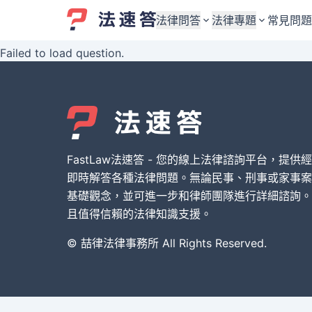
法律問答
法律專題
常見問題
Failed to load question.
婚姻與監護權
婚姻與監護權
勞資關係與勞動法
勞資關係與勞動法
債務與債權
債務與債權
交通事故與賠償
交通事故與賠償
FastLaw法速答 - 您的線上法律諮詢平台，提供
刑事犯罪案件
刑事犯罪案件
即時解答各種法律問題。無論民事、刑事或家事案
基礎觀念，並可進一步和律師團隊進行詳細諮詢。
其他案件類型
其他案件類型
且值得信賴的法律知識支援。
© 喆律法律事務所 All Rights Reserved.