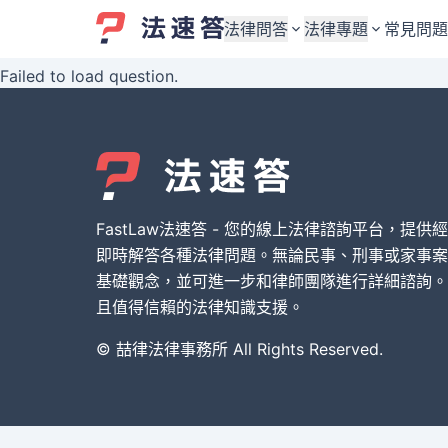
法律問答
法律專題
常見問題
Failed to load question.
婚姻與監護權
婚姻與監護權
勞資關係與勞動法
勞資關係與勞動法
債務與債權
債務與債權
交通事故與賠償
交通事故與賠償
FastLaw法速答 - 您的線上法律諮詢平台，提供
刑事犯罪案件
刑事犯罪案件
即時解答各種法律問題。無論民事、刑事或家事案
基礎觀念，並可進一步和律師團隊進行詳細諮詢。
其他案件類型
其他案件類型
且值得信賴的法律知識支援。
© 喆律法律事務所 All Rights Reserved.