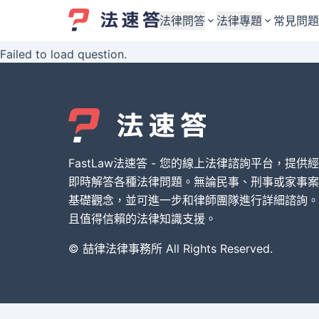
法律問答
法律專題
常見問題
Failed to load question.
婚姻與監護權
婚姻與監護權
勞資關係與勞動法
勞資關係與勞動法
債務與債權
債務與債權
交通事故與賠償
交通事故與賠償
FastLaw法速答 - 您的線上法律諮詢平台，提供
刑事犯罪案件
刑事犯罪案件
即時解答各種法律問題。無論民事、刑事或家事案
基礎觀念，並可進一步和律師團隊進行詳細諮詢。
其他案件類型
其他案件類型
且值得信賴的法律知識支援。
© 喆律法律事務所 All Rights Reserved.